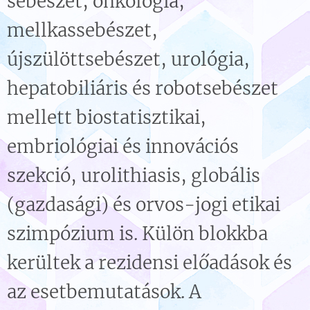
sebészet, onkológia,
mellkassebészet,
újszülöttsebészet, urológia,
hepatobiliáris és robotsebészet
mellett biostatisztikai,
embriológiai és innovációs
szekció, urolithiasis, globális
(gazdasági) és orvos-jogi etikai
szimpózium is. Külön blokkba
kerültek a rezidensi előadások és
az esetbemutatások. A