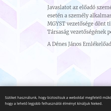
Javaslatot az előadó szemé
esetén a személy alkalmass
MGYST vezetősége dönt tit
Társaság vezetőségének pó
A Dénes János Emlékelőad
Sütiket használunk, hogy biztosítsuk a weboldal megfelelő műkö
hogy a lehető legjobb felhasználói élményt kínáljuk Neked.