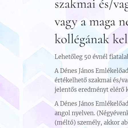
szakmai és/va
vagy a maga n
kollégának kel
Lehetőleg 50 évnél fiatala
A Dénes János Emlékelőad
értékelhető szakmai és/v
jelentős eredményt elérő k
A Dénes János Emlékelőad
angol nyelven. (Négyévenk
(méltó) személy, akkor ab