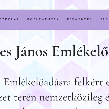
EZDŐLAP
KÖZLEMÉNYEK
ESEMÉNYEK
TAG
es János Emlékelő
 Emlékelőadásra felkért 
et terén nemzetközileg é