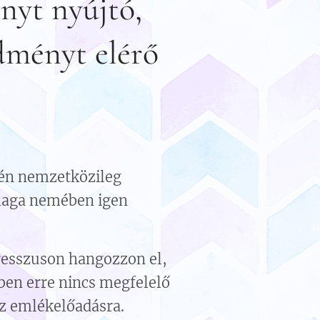
nyt nyújtó,
dményt elérő
rén nemzetközileg
 maga nemében igen
resszuson hangozzon el,
ben erre nincs megfelelő
az emlékelőadásra.