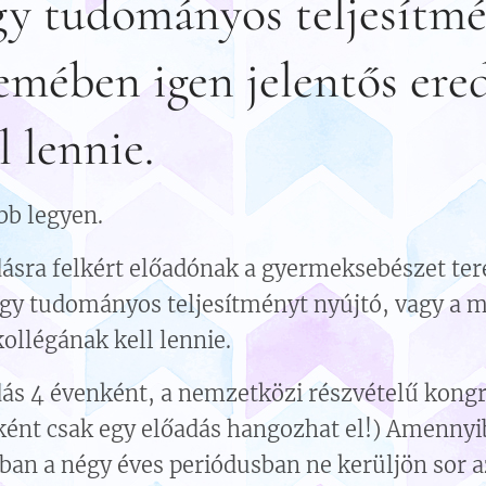
gy tudományos teljesítmé
emében igen jelentős ere
l lennie.
bb legyen.
ásra felkért előadónak a gyermeksebészet te
agy tudományos teljesítményt nyújtó, vagy a
ollégának kell lennie.
ás 4 évenként, a nemzetközi részvételű kong
ént csak egy előadás hangozhat el!) Amennyi
ban a négy éves periódusban ne kerüljön sor 