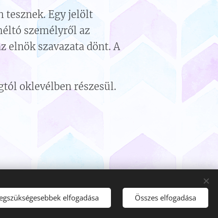
 tesznek. Egy jelölt
méltó személyről az
z elnök szavazata dönt. A
ól oklevélben részesül.
legszükségesebbek elfogadása
Összes elfogadása