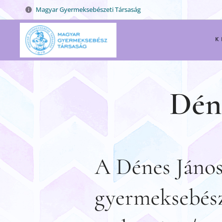
Magyar Gyermeksebészeti Társaság
K
Dén
A Dénes János
gyermeksebész