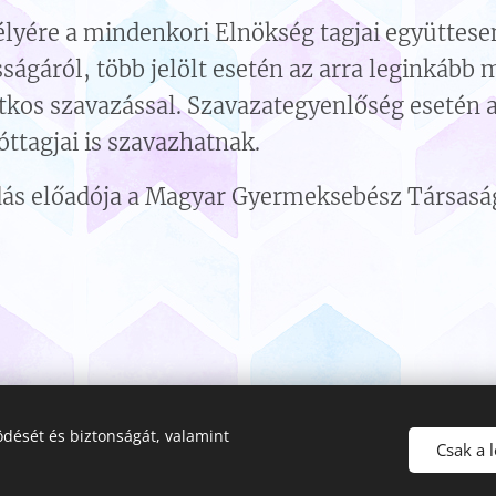
lyére a mindenkori Elnökség tagjai együttesen
ágáról, több jelölt esetén az arra leginkább 
kos szavazással. Szavazategyenlőség esetén a
ttagjai is szavazhatnak.
ás előadója a Magyar Gyermeksebész Társaságt
dését és biztonságát, valamint
© 2023 Magyar Gyermeksebész Társaság
Csak a 
Minden jog fenntartva
Sütik