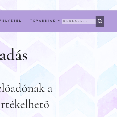
FELVÉTEL
TOVÁBBIAK
adás
előadónak a
rtékelhető