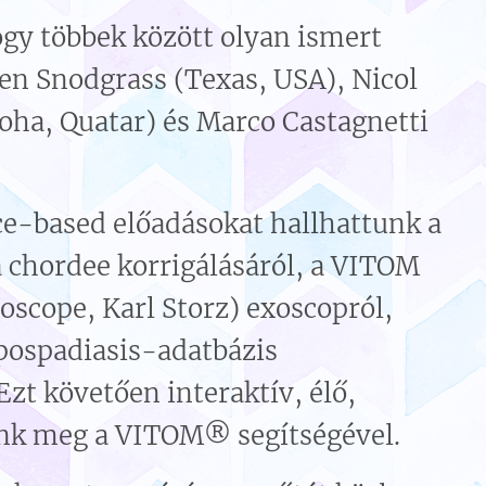
ogy többek között olyan ismert
ren Snodgrass (Texas, USA), Nicol
Doha, Quatar) és Marco Castagnetti
ce-based előadásokat hallhattunk a
 chordee korrigálásáról, a VITOM
oscope, Karl Storz) exoscopról,
pospadiasis-adatbázis
Ezt követően interaktív, élő,
nk meg a VITOM® segítségével.