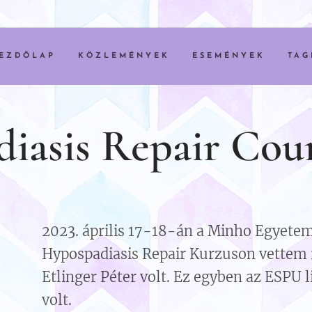
EZDŐLAP
KÖZLEMÉNYEK
ESEMÉNYEK
TAG
iasis Repair Cour
2023. április 17-18-án a Minho Egyete
Hypospadiasis Repair Kurzuson vettem r
Etlinger Péter volt. Ez egyben az ESPU
volt.