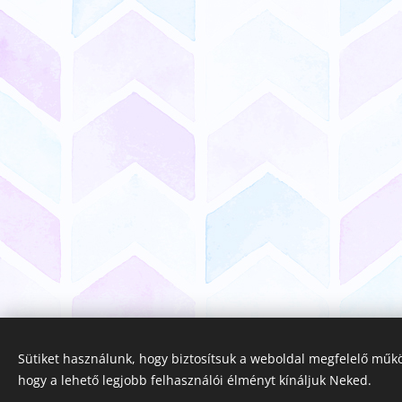
Sütiket használunk, hogy biztosítsuk a weboldal megfelelő műkö
hogy a lehető legjobb felhasználói élményt kínáljuk Neked.