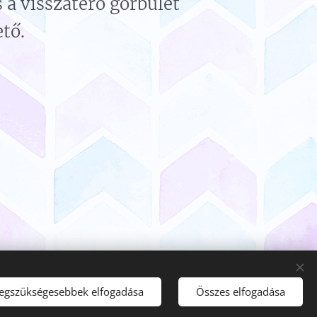
a visszatérő görbület
tő.
legszükségesebbek elfogadása
Összes elfogadása