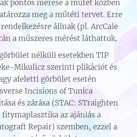
nak pontos mérése a műtét közben
atározza meg a műtéti tervet. Erre
rendelkezésre állnak (pl. ArcCale
rán a műszeres mérést láthattuk.
görbület nélküli esetekben TIP
ke-Mikulicz szerinti plikációt és
gy afeletti görbület esetén
verse Incisions of Tunica
jtása és zárása (STAC: STraighten
 fitymaplasztika az ajánlás a
tograft Repair) szemben, ezzel a