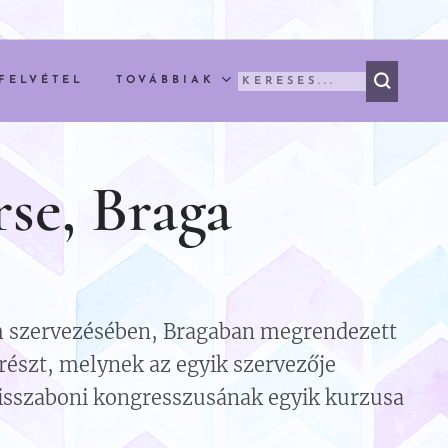
FELVÉTEL
TOVÁBBIAK
se, Braga
m szervezésében, Bragaban megrendezett
észt, melynek az egyik szervezője
 lisszaboni kongresszusának egyik kurzusa