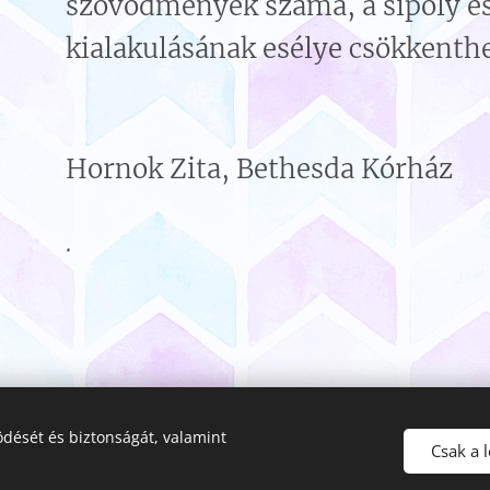
szövődmények száma, a sipoly és 
kialakulásának esélye csökkenthe
Hornok Zita, Bethesda Kórház
.
dését és biztonságát, valamint
© 2023 Magyar Gyermeksebész Társaság
Csak a 
Minden jog fenntartva
Sütik