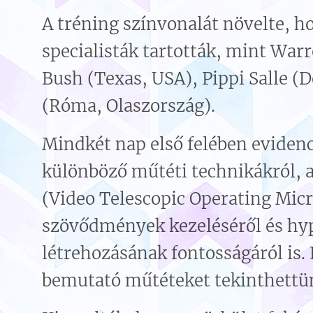
A tréning színvonalát növelte, h
specialisták tartották, mint War
Bush (Texas, USA), Pippi Salle (
(Róma, Olaszország).
Mindkét nap első felében eviden
különböző műtéti technikákról, a
(Video Telescopic Operating Micr
szövődmények kezeléséről és hy
létrehozásának fontosságáról is. 
bemutató műtéteket tekinthettü