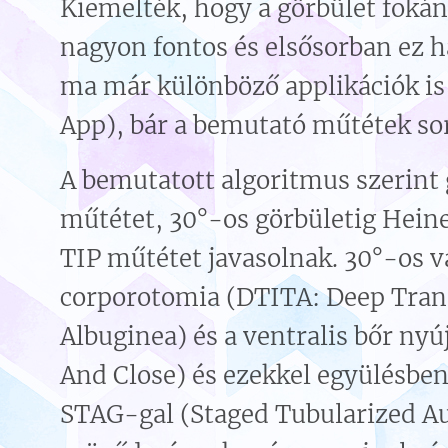
Kiemelték, hogy a görbület foká
nagyon fontos és elsősorban ez h
ma már különböző applikációk is 
App), bár a bemutató műtétek so
A bemutatott algoritmus szerint 
műtétet, 30°-os görbületig Heine
TIP műtétet javasolnak. 30°-os va
corporotomia (DTITA: Deep Trans
Albuginea) és a ventralis bőr nyú
And Close) és ezekkel együlésben
STAG-gal (Staged Tubularized Au