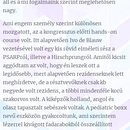
áll és a mi fogalmaink szerint meglehetősen
nagy.
Ami engem személy szerint különösen
mozgatott, az a kongresszus előtti hands-on
course volt. Itt alapvetően Ivo de Blauw
vezetésével volt egy kis rövid elméleti rész a
PSARPról, illetve a Hirschprungról. Amitől kicsit
aggódtam az volt, hogy én leszek ott a
legidősebb, mert alapvetően rezidenseknek lett
meghírdetve, de a résztvevőknek csak kb
negyede volt rezidens, a többi mindenféle korú
szakorvos volt. A kiképzők holland, angol és
olasz tapasztalt sebészek voltak. A pediatric boxx
nevű eszközön gyakoroltunk, ami szerintem
lézerrel kivágott fadarabokból összeállított