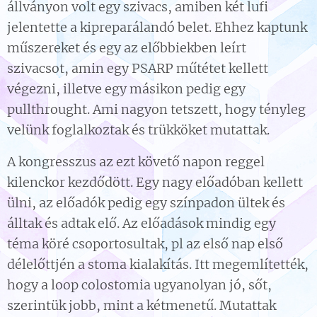
állványon volt egy szivacs, amiben két lufi
jelentette a kipreparálandó belet. Ehhez kaptunk
műszereket és egy az előbbiekben leírt
szivacsot, amin egy PSARP műtétet kellett
végezni, illetve egy másikon pedig egy
pullthrought. Ami nagyon tetszett, hogy tényleg
velünk foglalkoztak és trükköket mutattak.
A kongresszus az ezt követő napon reggel
kilenckor kezdődött. Egy nagy előadóban kellett
ülni, az előadók pedig egy színpadon ültek és
álltak és adtak elő. Az előadások mindig egy
téma köré csoportosultak, pl az első nap első
délelőttjén a stoma kialakítás. Itt megemlítették,
hogy a loop colostomia ugyanolyan jó, sőt,
szerintük jobb, mint a kétmenetű. Mutattak