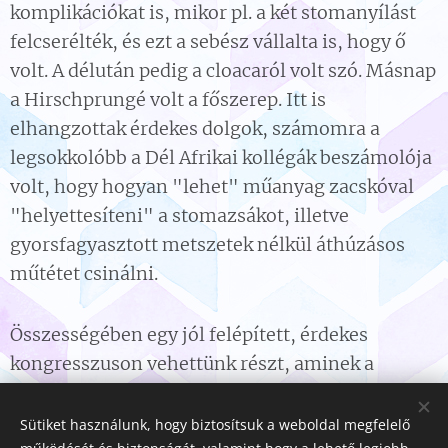
komplikációkat is, mikor pl. a két stomanyílást
felcserélték, és ezt a sebész vállalta is, hogy ő
volt. A délután pedig a cloacaról volt szó. Másnap
a Hirschprungé volt a főszerep. Itt is
elhangzottak érdekes dolgok, számomra a
legsokkolóbb a Dél Afrikai kollégák beszámolója
volt, hogy hogyan "lehet" műanyag zacskóval
"helyettesíteni" a stomazsákot, illetve
gyorsfagyasztott metszetek nélkül áthúzásos
műtétet csinálni.
Összességében egy jól felépített, érdekes
kongresszuson vehettünk részt, aminek a
látogatása minden, colorectalis sebészettel
foglalkozó kollégának érdemes.
Sütiket használunk, hogy biztosítsuk a weboldal megfelelő