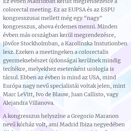
Ez évben Madridban került megrendezésre a
colorectal meeting. Ez az EUPSA és az ESPU
kongresszusai mellett még egy "nagy"
kongresszus, ahova érdemes menni. Minden
évben más országban kerül megrendezésre,
jövőre Stockholmban, a Karolinska Instutionben
lesz. Ezeken a meetingeken a colorectalis
gyermeksebészet újdonságai kerülnek mindig
terítékre, melyekhez esetenként urologia is
társul. Ebben az évben is mind az USA, mind
Európa nagy nevű specialistái voltak jelen, mint
Marc LeVitt, Ivo de Blauw, Juan Callisto, vagy
Alejandra Villanova.
A kongresszus helyszíne a Gregorio Maranon
nevű kórház volt, ami Madrid Ibiza negyedében