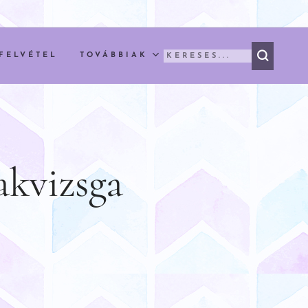
FELVÉTEL
TOVÁBBIAK
akvizsga