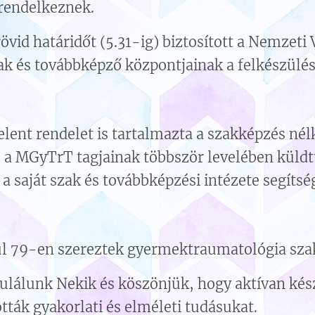
 rendelkeznek.
övid határidőt (5.31-ig) biztosított a Nemzeti
k és továbbképző központjainak a felkészülésr
ent rendelet is tartalmazta a szakképzés nélk
a MGyTrT tagjainak többször levelében küldtü
 saját szak és továbbképzési intézete segítsé
ül 79-en szereztek gyermektraumatológia szak
tulálunk Nekik és köszönjük, hogy aktívan kés
tták gyakorlati és elméleti tudásukat.