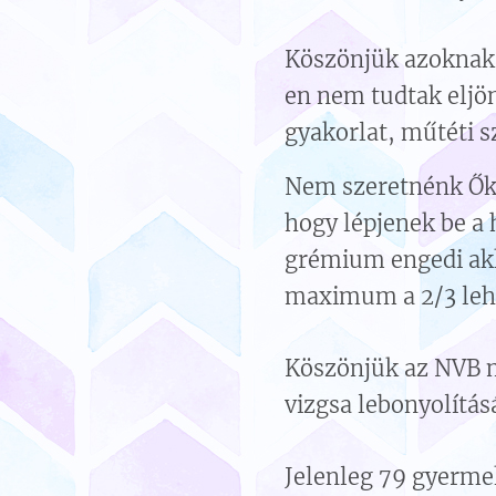
Köszönjük azoknak i
en nem tudtak eljö
gyakorlat, műtéti s
Nem szeretnénk Őke
hogy lépjenek be a
grémium engedi akk
maximum a 2/3 leh
Köszönjük az NVB m
vizgsa lebonyolításá
Jelenleg 79 gyerme