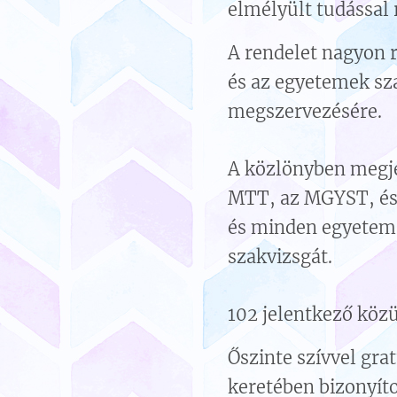
elmélyült tudással
A rendelet nagyon r
és az egyetemek sza
megszervezésére.
A közlönyben megjel
MTT, az MGYST, és 
és minden egyetem a
szakvizsgát.
102 jelentkező köz
Őszinte szívvel gra
keretében bizonyíto