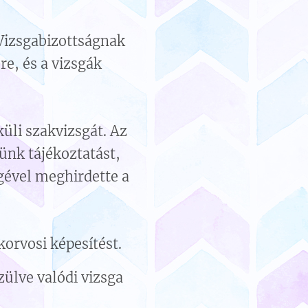
 Vizsgabizottságnak
e, és a vizsgák
üli szakvizsgát. Az
nk tájékoztatást,
gével meghirdette a
orvosi képesítést.
zülve valódi vizsga