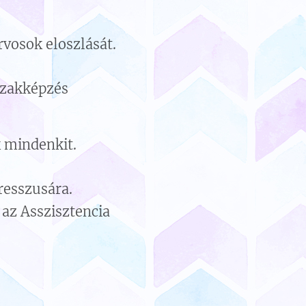
vosok eloszlását.
szakképzés
 mindenkit.
resszusára.
 az Asszisztencia