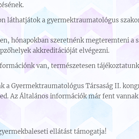
zésének.
pon láthatjátok a gyermektraumatológus szakor
ben, hónapokban szeretnénk megteremteni a 
épzőhelyek akkreditációját elvégezni.
formációnk van, természetesen tájékoztatunk
k a Gyermektraumatológus Társaság II. kong
ed. Az Általános információk már fent vannak
gyermekbaleseti ellátást támogatja!