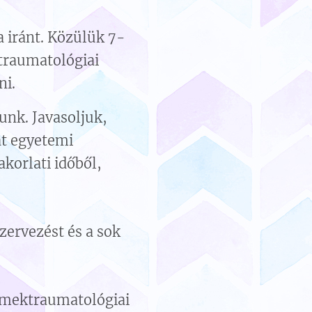
a iránt. Közülük 7-
traumatológiai
ni.
unk. Javasoljuk,
át egyetemi
korlati időből,
zervezést és a sok
rmektraumatológiai