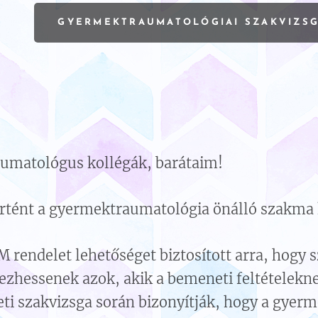
GYERMEKTRAUMATOLÓGIAI SZAKVIZSG
umatológus kollégák, barátaim!
örtént a gyermektraumatológia önálló szakma 
 BM rendelet lehetőséget biztosított arra, hogy
rezhessenek azok, akik a bemeneti feltételekn
eti szakvizsga során bizonyítják, hogy a gyerm