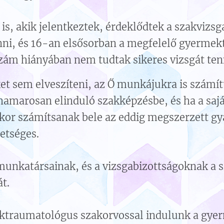
s, akik jelentkeztek, érdeklődtek a szakvizsg
nni, és 16-an elsősorban a megfelelő gyermek
zám hiányában nem tudtak sikeres vizsgát ten
t sem elveszíteni, az Ő munkájukra is számít
 hamarosan elinduló szakképzésbe, és ha a saj
or számítsanak bele az eddig megszerzett gya
etséges.
unkatársainak, és a vizsgabizottságoknak a s
t.
ktraumatológus szakorvossal indulunk a gye