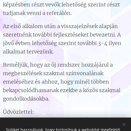
képzésben részt vevők lehetőség szerint részt
tudjanak venni a referálón.
Az első alkalom után a visszajelzések alapján
szeretnénk további fejlesztéseket bevezetni. A
jövő évben lehetőség szerint további 3-4 ilyen
alkalmat tervezünk.
Reméljük, hogy az új rendszer hozzájárul a
megbeszélések szakmai színvonalának
emeléséhez és ahhoz, hogy minél többen
bekapcsolódhassanak ezekbe a közös szakmai
gondolkodásokba.
Üdvözlettel:
Vezetőség
Sütiket használunk, hogy biztosítsuk a weboldal megfelelő