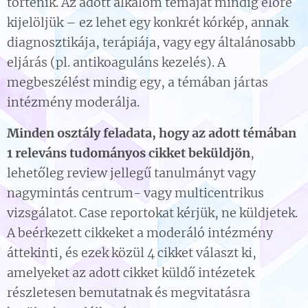
történik. Az adott alkalom témáját mindig előre
kijelöljük – ez lehet egy konkrét kórkép, annak
diagnosztikája, terápiája, vagy egy általánosabb
eljárás (pl. antikoaguláns kezelés). A
megbeszélést mindig egy, a témában jártas
intézmény moderálja.
M
inden osztály feladata, hogy az adott témában
1 releváns tudományos cikket beküldjön
,
lehetőleg review jellegű tanulmányt vagy
nagymintás centrum- vagy multicentrikus
vizsgálatot. Case reportokat kérjük, ne küldjetek.
A beérkezett cikkeket a moderáló intézmény
áttekinti, és ezek közül 4 cikket választ ki,
amelyeket az adott cikket küldő intézetek
részletesen bemutatnak és megvitatásra