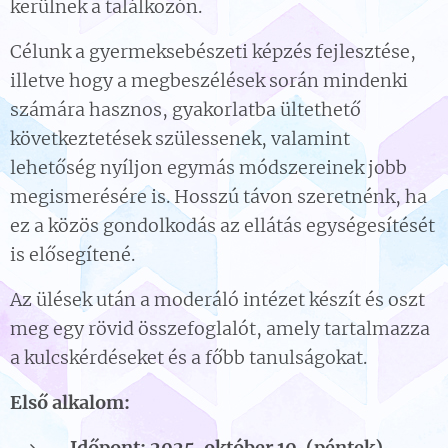
kerülnek a találkozón.
Célunk a gyermeksebészeti képzés fejlesztése,
illetve hogy a megbeszélések során mindenki
számára hasznos, gyakorlatba ültethető
következtetések szülessenek, valamint
lehetőség nyíljon egymás módszereinek jobb
megismerésére is. Hosszú távon szeretnénk, ha
ez a közös gondolkodás az ellátás egységesítését
is elősegítené.
Az ülések után a moderáló intézet készít és oszt
meg egy rövid összefoglalót, amely tartalmazza
a kulcskérdéseket és a főbb tanulságokat.
Első alkalom:
Időpont: 2025. október 10. (péntek),