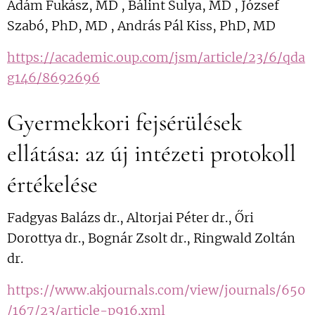
Ádám Fukász, MD , Bálint Sulya, MD , József
Szabó, PhD, MD , András Pál Kiss, PhD, MD
https://academic.oup.com/jsm/article/23/6/qda
g146/8692696
Gyermekkori fejsérülések
ellátása: az új intézeti protokoll
értékelése
Fadgyas Balázs dr., Altorjai Péter dr., Őri
Dorottya dr., Bognár Zsolt dr., Ringwald Zoltán
dr.
https://www.akjournals.com/view/journals/650
/167/23/article-p916.xml