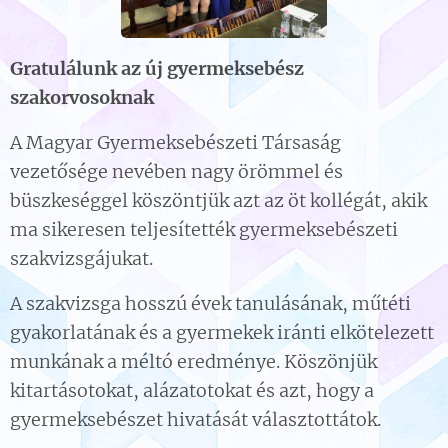
Gratulálunk az új gyermeksebész
szakorvosoknak
A Magyar Gyermeksebészeti Társaság
vezetősége nevében nagy örömmel és
büszkeséggel köszöntjük azt az öt kollégát, akik
ma sikeresen teljesítették gyermeksebészeti
szakvizsgájukat.
A szakvizsga hosszú évek tanulásának, műtéti
gyakorlatának és a gyermekek iránti elkötelezett
munkának a méltó eredménye. Köszönjük
kitartásotokat, alázatotokat és azt, hogy a
gyermeksebészet hivatását választottátok.