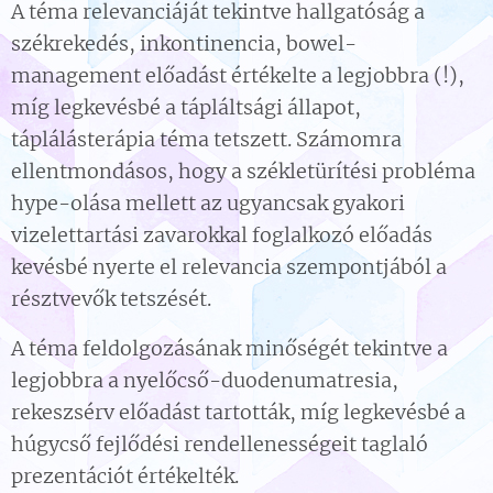
A téma relevanciáját tekintve hallgatóság a
székrekedés, inkontinencia, bowel-
management előadást értékelte a legjobbra (!),
míg legkevésbé a tápláltsági állapot,
táplálásterápia téma tetszett. Számomra
ellentmondásos, hogy a székletürítési probléma
hype-olása mellett az ugyancsak gyakori
vizelettartási zavarokkal foglalkozó előadás
kevésbé nyerte el relevancia szempontjából a
résztvevők tetszését.
A téma feldolgozásának minőségét tekintve a
legjobbra a nyelőcső-duodenumatresia,
rekeszsérv előadást tartották, míg legkevésbé a
húgycső fejlődési rendellenességeit taglaló
prezentációt értékelték.