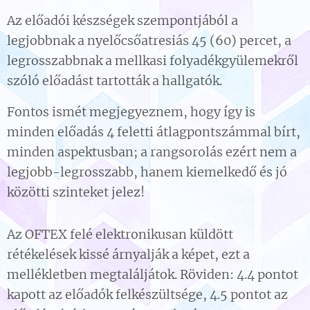
Az előadói készségek szempontjából a
legjobbnak a nyelőcsőatresiás 45 (60) percet, a
legrosszabbnak a mellkasi folyadékgyülemekről
szóló előadást tartották a hallgatók.
Fontos ismét megjegyeznem, hogy így is
minden előadás 4 feletti átlagpontszámmal bírt,
minden aspektusban; a rangsorolás ezért nem a
legjobb-legrosszabb, hanem kiemelkedő és jó
közötti szinteket jelez!
Az OFTEX felé elektronikusan küldött
rétékelések kissé árnyalják a képet, ezt a
mellékletben megtaláljátok. Röviden: 4.4 pontot
kapott az előadók felkészültsége, 4.5 pontot az