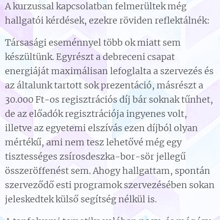
A kurzussal kapcsolatban felmerültek még
hallgatói kérdések, ezekre röviden reflektálnék:
Társasági eseménnyel több ok miatt sem
készültünk. Egyrészt a debreceni csapat
energiáját maximálisan lefoglalta a szervezés és
az általunk tartott sok prezentáció, másrészt a
30.000 Ft-os regisztrációs díj bár soknak tűnhet,
de az előadók regisztrációja ingyenes volt,
illetve az egyetemi elszívás ezen díjból olyan
mértékű, ami nem tesz lehetővé még egy
tisztességes zsírosdeszka-bor-sör jellegű
összeröffenést sem. Ahogy hallgattam, spontán
szerveződő esti programok szervezésében sokan
jeleskedtek külső segítség nélkül is.