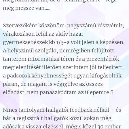
még messze van.....
Szervezőként köszönöm. nagyszámú részvételt;
várakozáson felül az aktív hazai
gyermeksebészek kb 1/3-a volt jelen a képzésen.
A helyszínül szolgáló, nemrégiben felújított
tanterem informatikai téren és a prezentációk
megjelenítését illetően szerintem jól teljesített;
a padsorok kényelmességét ugyan kifogásolták
páran, de magam is végigülve az összes
előadást, nem panaszkodtam az ülepemre 
Nincs tanfolyam hallgatói feedback nélkül – és
bár a regisztrált hallgatók közül sokan még
adósak a visszajelzéssel, mégis közel 30 ember