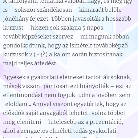
A tanfolyami tematika valóban nagy, és még így
is – sokszor szándékosan – kimaradt belőle
jónéhány fejezet. Többen javasolták a hosszabb
kurzust – hiszen sok szakma 5 napos
továbbképzéseket szervez – mi magunk abban
gondolkodtunk, hogy az ismételt továbbképző
kurzusok 2 (-3?) alkalom során biztosítanak
majd teljes átfedést.
Egyesek a gyakorlati elemeket tartották soknak,
mások viszont pontosan ezt hiányolták – ezt az
ellentmondást nem fogjuk tudni a jövőben sem
feloldani... Amivel viszont egyetértek, hogy az
előadók saját anyagából lehetett volna többet
megjeleníteni – hitelesebb az a prezentáció,
ahol a zengzetes elméleti tudás gyakorlati