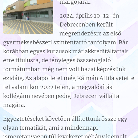
margójára...
2024. április 10-12-én
Debrecenben került
megrendezésre az első
gyermeksebészeti szintentartó tanfolyam. Bár
korábban egyes kurzusok már akkreditáltattak
erre titulusra, de tényleges összefoglaló
formátumban még nem volt hazai képzésünk
ezidáig. Az alapötletet még Kálmán Attila vetette
fel valamikor 2022 telén, a megvalósítást
kollégáim nevében pedig Debrecen vállalta
magára.
Egyeztetéseket követően állítottunk össze egy
olyan tematikát, ami a mindennapi
ismeretanyagon túl igyekezet néhány kiemelt