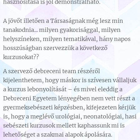
hasznosítása is jól demonstrálható.
A jövőt illetően a Társaságnak még lesz min
tanakodnia... milyen gyakorisággal, milyen
helyszíneken, milyen tematikával, hány napos
hosszúságban szervezzük a következő
kurzusokat??
A szervező debreceni team részéről
kijelenthetem, hogy máskor is szívesen vállaljuk
a kurzus lebonyolítását – és mivel eleddig a
Debreceni Egyetem lényegében nem vett részt a
gyermeksebészeti képzésben, kifejezeten kérjük
is, hogy a meglévő urológiai, neonatológiai, hasi
sebészeti kurzusok mellett kaphassunk mi is
lehetőséget a szakmai alapok ápolására.