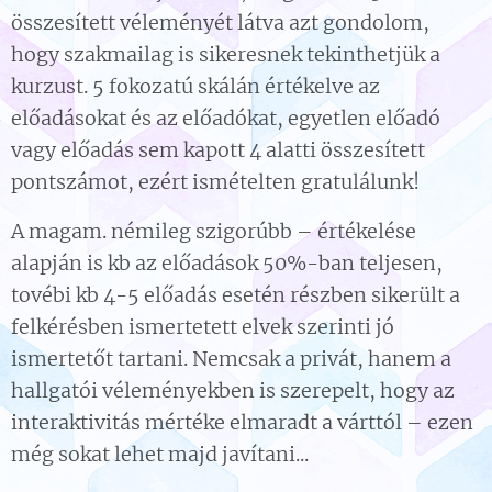
összesített véleményét látva azt gondolom,
hogy szakmailag is sikeresnek tekinthetjük a
kurzust. 5 fokozatú skálán értékelve az
előadásokat és az előadókat, egyetlen előadó
vagy előadás sem kapott 4 alatti összesített
pontszámot, ezért ismételten gratulálunk!
A magam. némileg szigorúbb – értékelése
alapján is kb az előadások 50%-ban teljesen,
tovébi kb 4-5 előadás esetén részben sikerült a
felkérésben ismertetett elvek szerinti jó
ismertetőt tartani. Nemcsak a privát, hanem a
hallgatói véleményekben is szerepelt, hogy az
interaktivitás mértéke elmaradt a várttól – ezen
még sokat lehet majd javítani...