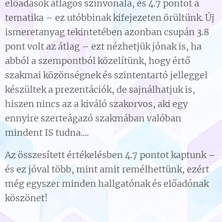
előadások átlagos színvonala, és 4.7 pontot a
tematika – ez utóbbinak kifejezeten örültünk. Új
ismeretanyag tekintetében azonban csupán 3.8
pont volt az átlag – ezt nézhetjük jónak is, ha
abból a szempontból közelítünk, hogy értő
szakmai közönségnek és szintentartó jelleggel
készültek a prezentációk, de sajnálhatjuk is,
hiszen nincs az a kiváló szakorvos, aki egy
ennyire szerteágazó szakmában valóban
mindent IS tudna....
Az összesített értékelésben 4.7 pontot kaptunk –
és ez jóval több, mint amit remélhettünk, ezért
még egyszer minden hallgatónak és előadónak
köszönet!