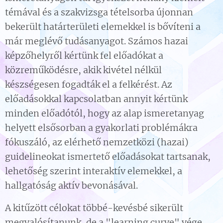
témával és a szakvizsga tételsorba újonnan
bekerült határterületi elemekkel is bővíteni a
már meglévő tudásanyagot. Számos hazai
képzőhelyről kértünk fel előadókat a
közreműködésre, akik kivétel nélkül
készségesen fogadták el a felkérést. Az
előadásokkal kapcsolatban annyit kértünk
minden előadótól, hogy az alap ismeretanyag
helyett elsősorban a gyakorlati problémákra
fókuszáló, az elérhető nemzetközi (hazai)
guidelineokat ismertető előadásokat tartsanak,
lehetőség szerint interaktív elemekkel, a
hallgatóság aktív bevonásával.
A kitűzött célokat többé-kevésbé sikerült
megvalósítanunk, de a "learning curve" vége