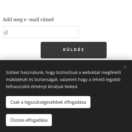
Add meg e-mail címed
KÜLDÉS
Sütiket használunk, hogy biztosítsuk a weboldal megfelelő
működését és biztonságát, valamint hogy a lehető legjobb
felhasználói élményt kínáljuk Neked.
Csak a legszükségesebbek elfogadása
© 2023 Magyar Gyermeksebész Társaság
Összes elfogadása
Minden jog fenntartva
Sütik